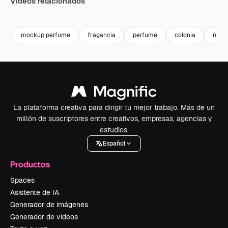
Vídeos relacionados
Premium
Premium
Premium
Premium
mockup perfume
fragancia
perfume
colonia
mock
La plataforma creativa para dirigir tu mejor trabajo. Más de un
millón de suscriptores entre creativos, empresas, agencias y
estudios.
Español
Productos
Spaces
Asistente de IA
Generador de imágenes
Generador de vídeos