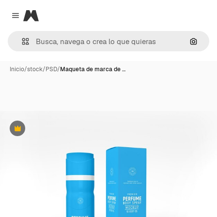
Magnific
Close menu
Buscar
Inicio
/
stock
/
PSD
/
Maqueta de marca de …
Premium