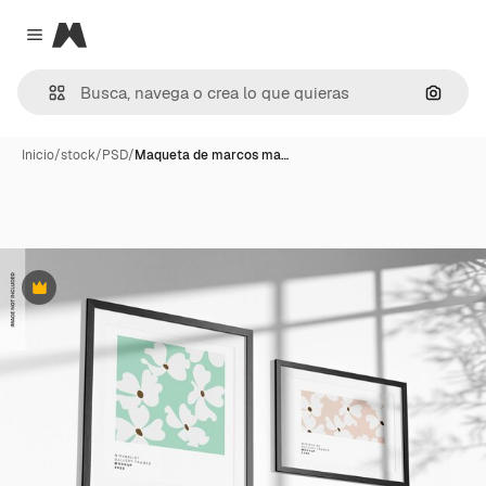
Magnific
Close menu
Buscar
Inicio
/
stock
/
PSD
/
Maqueta de marcos ma…
Premium