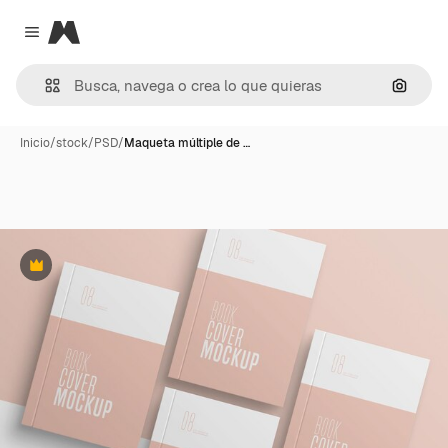
Magnific
Close menu
Buscar
Inicio
/
stock
/
PSD
/
Maqueta múltiple de …
Premium