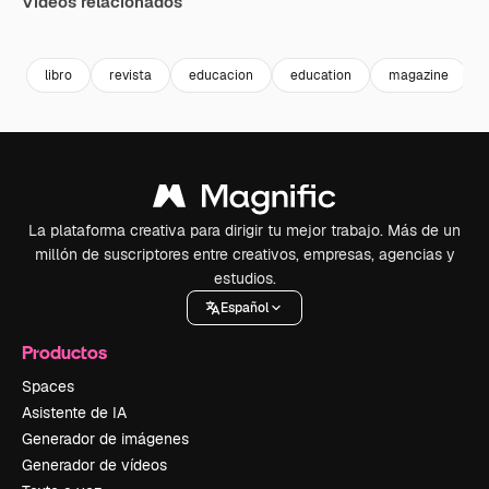
Vídeos relacionados
Premium
Premium
Generado por IA
Premium
Premium
libro
revista
educacion
education
magazine
La plataforma creativa para dirigir tu mejor trabajo. Más de un
millón de suscriptores entre creativos, empresas, agencias y
estudios.
Español
Productos
Spaces
Asistente de IA
Generador de imágenes
Generador de vídeos