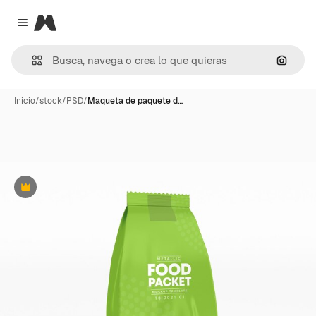
Magnific
Close menu
Buscar
Inicio
/
stock
/
PSD
/
Maqueta de paquete d…
Premium