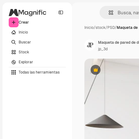
Crear
Inicio
/
stock
/
PSD
/
Maqueta de 
Inicio
Buscar
Maqueta de pared de do
jp_3d
Stock
Explorar
Todas las herramientas
Premium