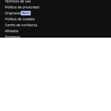
Términos de uso
Política de privacidad
Originales
Nuevo
Política de cookies
Centro de confianza
Afiliados
Empresas
Empresa
Precios
Sobre nosotros
Reviews
Empleo
Tendencias de búsqueda
Blog
Eventos
Slidesgo
Vender contenido
Sala de prensa