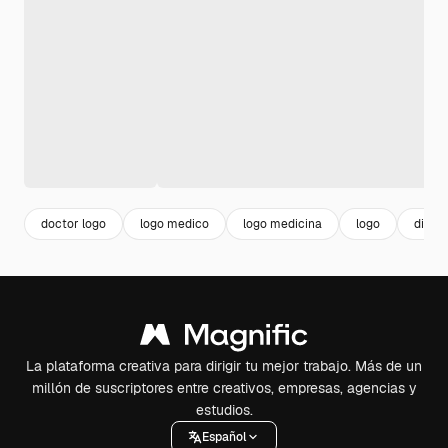
doctor logo
logo medico
logo medicina
logo
diseñ
La plataforma creativa para dirigir tu mejor trabajo. Más de un
millón de suscriptores entre creativos, empresas, agencias y
estudios.
Español