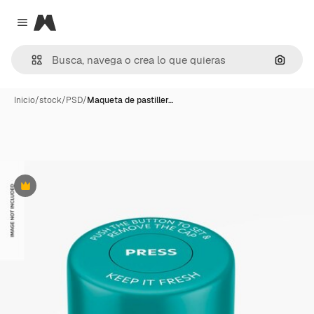
Magnific
Close menu
Buscar
Inicio
/
stock
/
PSD
/
Maqueta de pastiller…
Premium