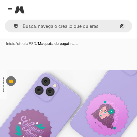
Magnific
Close menu
Buscar
Inicio
/
stock
/
PSD
/
Maqueta de pegatina …
Premium