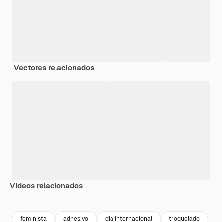
Vectores relacionados
Vídeos relacionados
Premium
Premium
Premium
Premium
feminista
adhesivo
dia internacional
troquelado