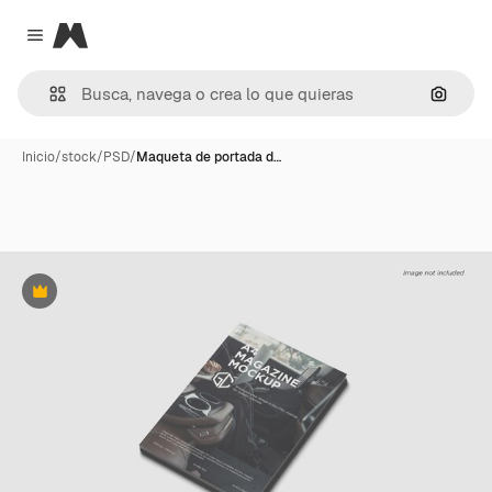
Magnific
Close menu
Buscar
Inicio
/
stock
/
PSD
/
Maqueta de portada d…
Premium