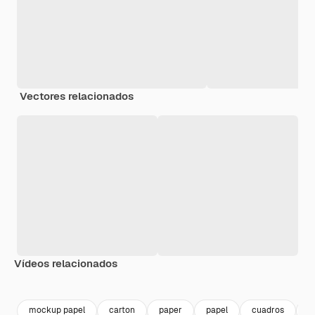
Vectores relacionados
Vídeos relacionados
Premium
Premium
Generado por IA
Premium
Premium
mockup papel
carton
paper
papel
cuadros
p