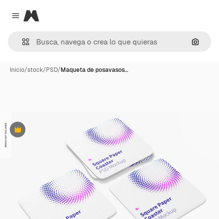
Magnific
Close menu
Buscar
Inicio
/
stock
/
PSD
/
Maqueta de posavasos…
Premium