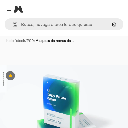
Magnific
Close menu
Buscar
Inicio
/
stock
/
PSD
/
Maqueta de resma de …
Premium