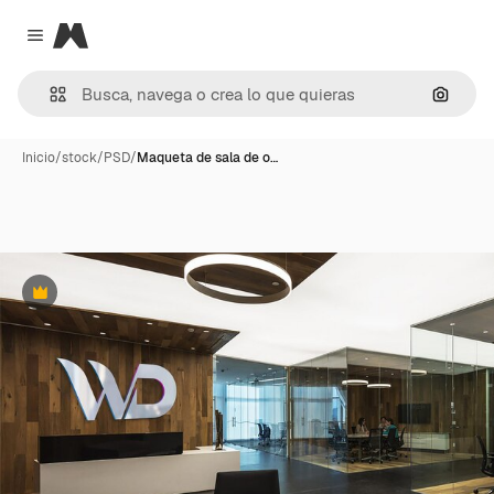
Magnific
Close menu
Buscar
Inicio
/
stock
/
PSD
/
Maqueta de sala de o…
Premium