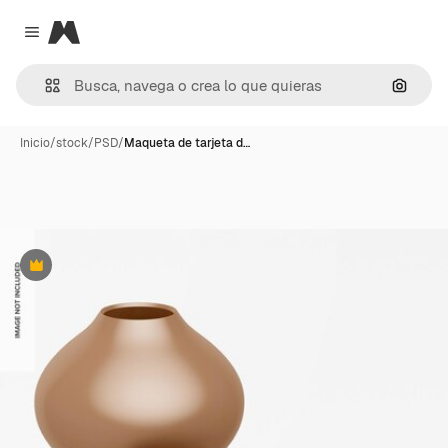
Magnific
Close menu
Buscar
Inicio
/
stock
/
PSD
/
Maqueta de tarjeta d…
Premium