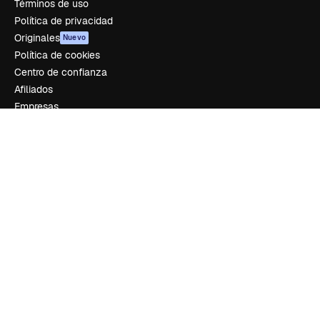
Términos de uso
Política de privacidad
Originales
Nuevo
Política de cookies
Centro de confianza
Afiliados
Empresas
Empresa
Precios
Sobre nosotros
Reviews
Empleo
Tendencias de búsqueda
Blog
Eventos
Slidesgo
Vender contenido
Sala de prensa