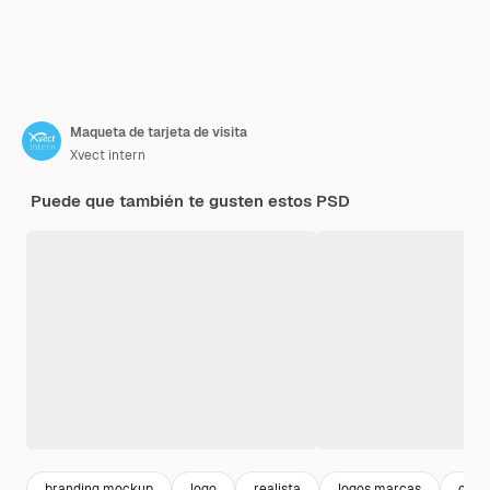
Maqueta de tarjeta de visita
Xvect intern
Puede que también te gusten estos PSD
branding mockup
logo
realista
logos marcas
corp