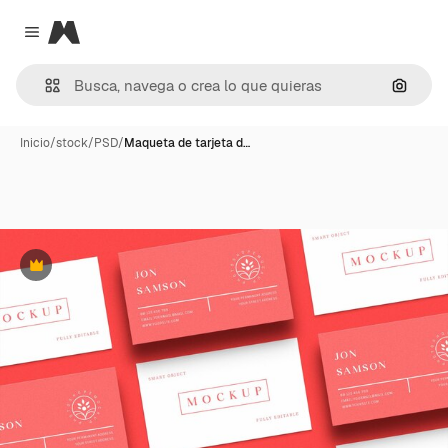
Magnific
Close menu
Buscar
Inicio
/
stock
/
PSD
/
Maqueta de tarjeta d…
Premium