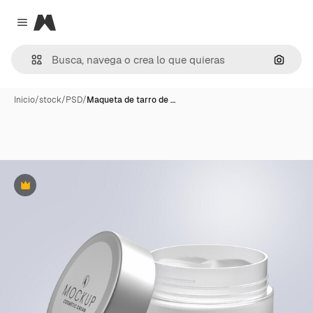
Magnific
Close menu
Buscar
Inicio
/
stock
/
PSD
/
Maqueta de tarro de …
Premium