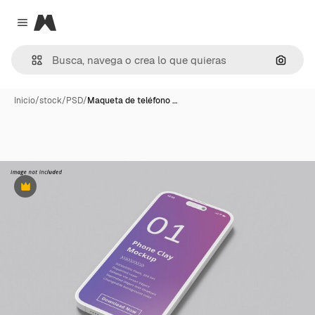
Magnific
Close menu
Buscar
Inicio
/
stock
/
PSD
/
Maqueta de teléfono …
Premium