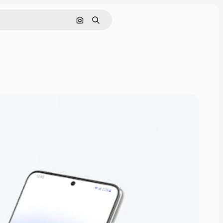
Buscar por imagen
Buscar