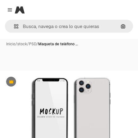
Magnific
Close menu
Buscar
Inicio
/
stock
/
PSD
/
Maqueta de teléfono …
Premium