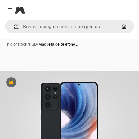
Magnific
Close menu
Buscar
Inicio
/
stock
/
PSD
/
Maqueta de teléfono …
Premium