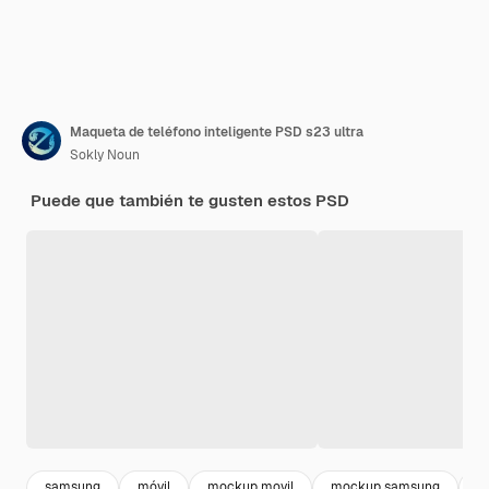
Maqueta de teléfono inteligente PSD s23 ultra
Sokly Noun
Puede que también te gusten estos PSD
samsung
móvil
mockup movil
mockup samsung
g