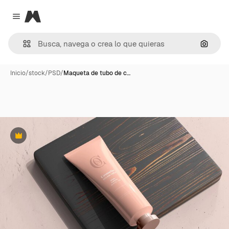
Magnific
Close menu
Buscar
Inicio
/
stock
/
PSD
/
Maqueta de tubo de c…
Premium