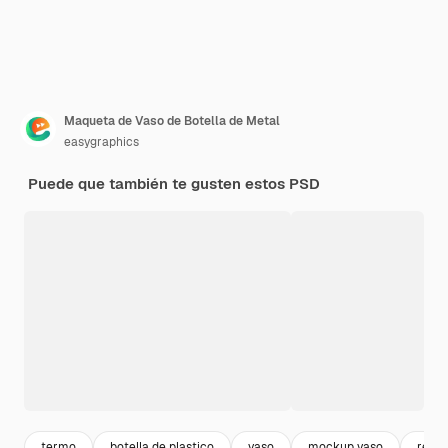
Maqueta de Vaso de Botella de Metal
easygraphics
Puede que también te gusten estos PSD
termo
botella de plastico
vaso
mockup vaso
reali