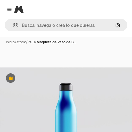
Magnific
Close menu
Buscar
Inicio
/
stock
/
PSD
/
Maqueta de Vaso de B…
Premium