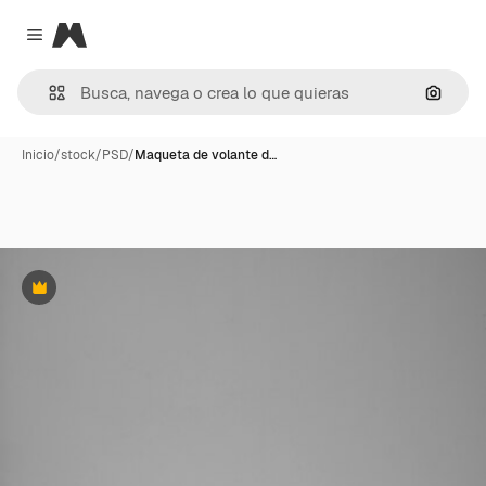
Magnific
Close menu
Buscar
Inicio
/
stock
/
PSD
/
Maqueta de volante d…
Premium