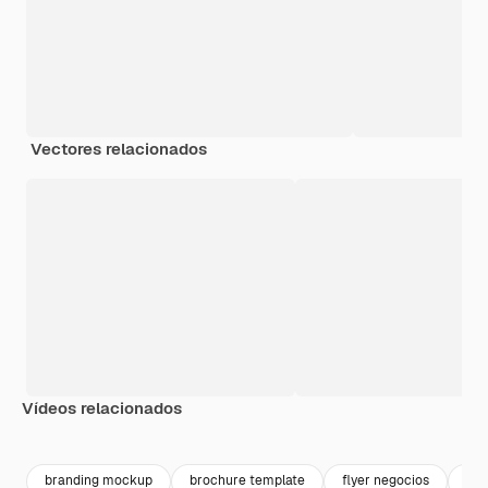
Vectores relacionados
Vídeos relacionados
Premium
Premium
Premium
Premium
branding mockup
brochure template
flyer negocios
bus