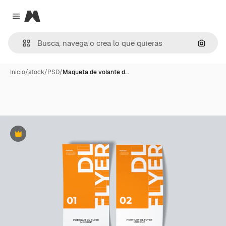
Magnific
Close menu
Buscar
Inicio
/
stock
/
PSD
/
Maqueta de volante d…
Premium