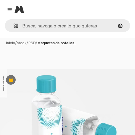
Magnific
Close menu
Buscar
Inicio
/
stock
/
PSD
/
Maquetas de botellas…
Premium