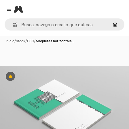
Magnific
Close menu
Buscar
Inicio
/
stock
/
PSD
/
Maquetas horizontale…
Premium