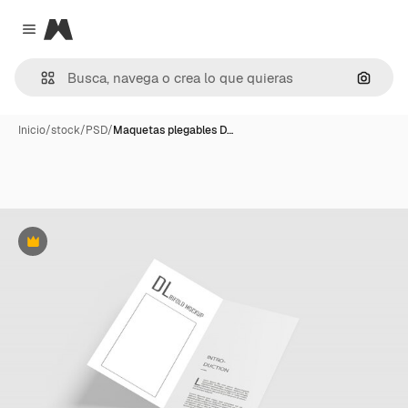
Magnific
Close menu
Buscar
Inicio
/
stock
/
PSD
/
Maquetas plegables D…
Premium