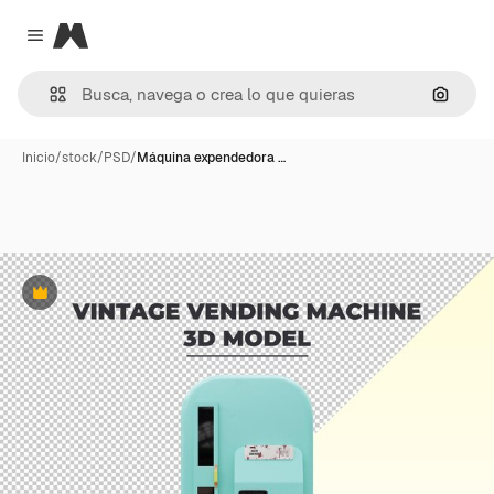
Magnific
Close menu
Buscar
Inicio
/
stock
/
PSD
/
Máquina expendedora …
Premium