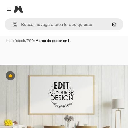
Magnific
Close menu
Buscar
Inicio
/
stock
/
PSD
/
Marco de póster en l…
Premium