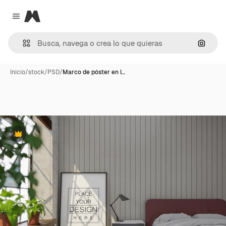
Magnific
Close menu
Buscar
Inicio
/
stock
/
PSD
/
Marco de póster en l…
Premium