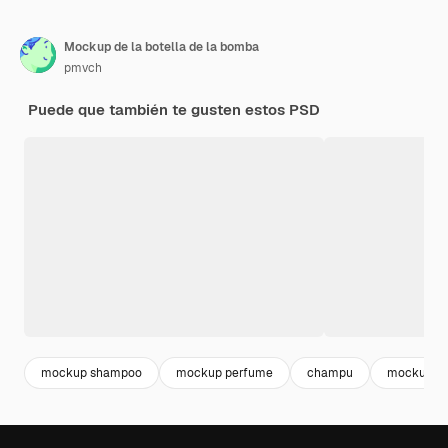
Mockup de la botella de la bomba
pmvch
Puede que también te gusten estos PSD
mockup shampoo
mockup perfume
champu
mockup pr