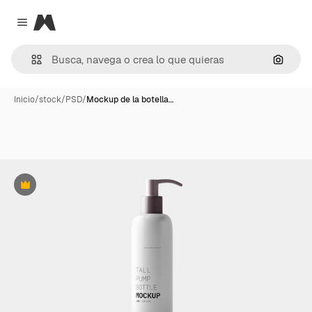
Magnific
Close menu
Buscar
Inicio
/
stock
/
PSD
/
Mockup de la botella…
Premium