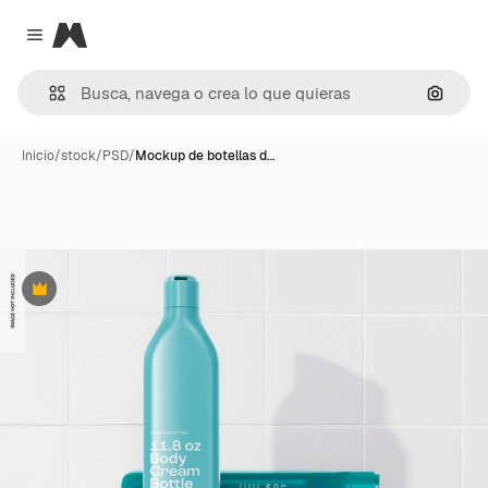
Magnific
Close menu
Buscar
Inicio
/
stock
/
PSD
/
Mockup de botellas d…
Premium