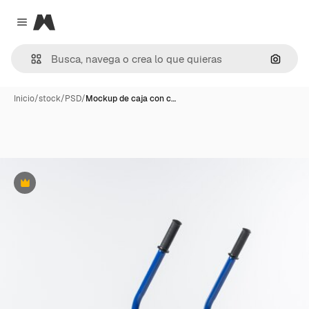
Magnific
Close menu
Buscar
Inicio
/
stock
/
PSD
/
Mockup de caja con c…
Premium