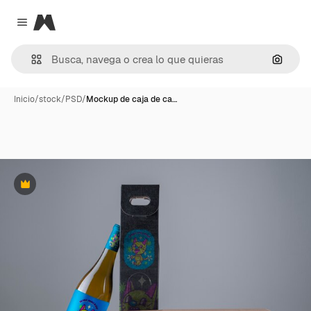
Magnific
Close menu
Buscar
Inicio
/
stock
/
PSD
/
Mockup de caja de ca…
Premium