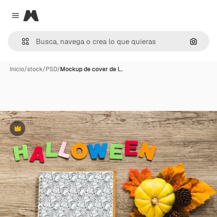
Magnific
Close menu
Buscar
Inicio
/
stock
/
PSD
/
Mockup de cover de l…
Premium