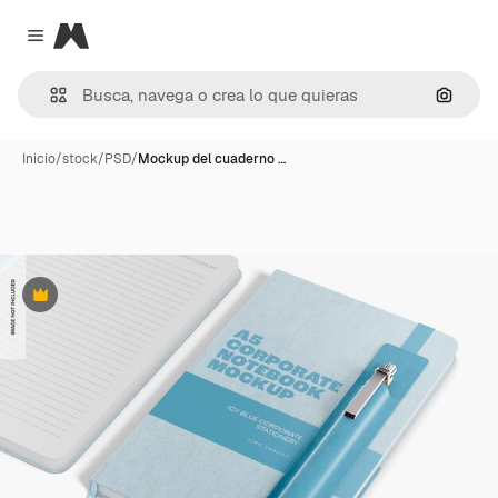
Magnific
Close menu
Buscar
Inicio
/
stock
/
PSD
/
Mockup del cuaderno …
Premium