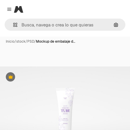
Magnific
Close menu
Buscar
Inicio
/
stock
/
PSD
/
Mockup de embalaje d…
Premium