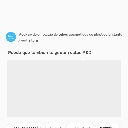
Mockup de embalaje de tubos cosméticos de plástico brillante
Xvect intern
Puede que también te gusten estos PSD
mockup producto
cream
mockup spa
paquetes
c