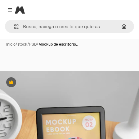
Magnific
Close menu
Buscar
Inicio
/
stock
/
PSD
/
Mockup de escritorio…
Premium