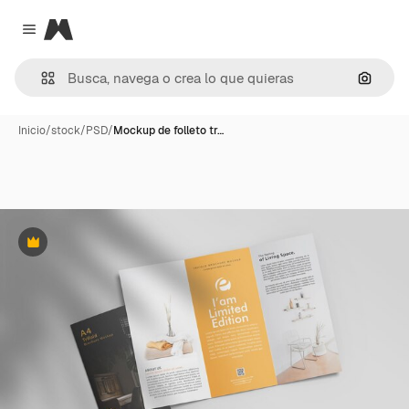
Magnific
Close menu
Buscar
Inicio
/
stock
/
PSD
/
Mockup de folleto tr…
Premium