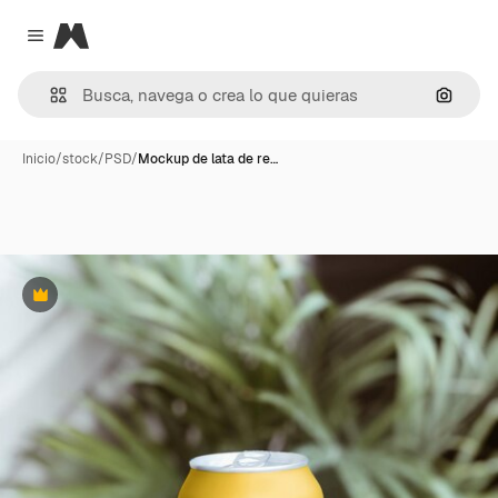
Magnific
Close menu
Buscar
Inicio
/
stock
/
PSD
/
Mockup de lata de re…
Premium