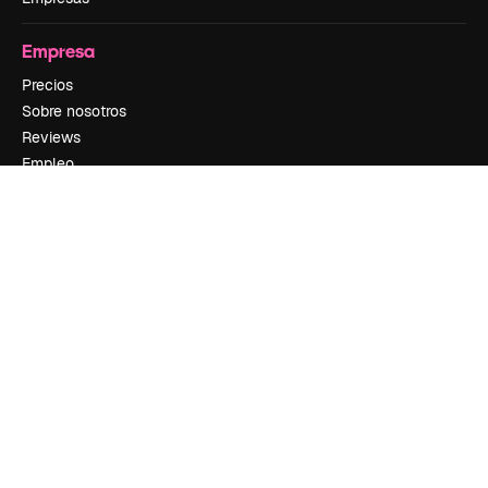
Empresa
Precios
Sobre nosotros
Reviews
Empleo
Tendencias de búsqueda
Blog
Eventos
Slidesgo
Vender contenido
Sala de prensa
¿Buscas magnific.ai?
Síguenos
Atención al cliente
Instagram
YouTube