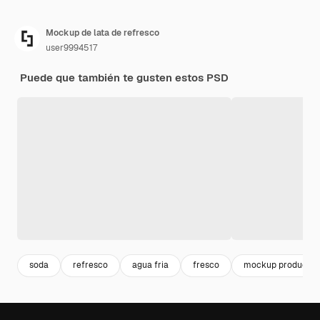
Mockup de lata de refresco
user9994517
Puede que también te gusten estos PSD
soda
refresco
agua fria
fresco
mockup producto