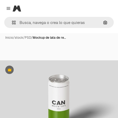
Magnific
Close menu
Buscar
Inicio
/
stock
/
PSD
/
Mockup de lata de re…
Premium