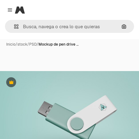
Magnific
Close menu
Buscar
Inicio
/
stock
/
PSD
/
Mockup de pen drive …
Premium