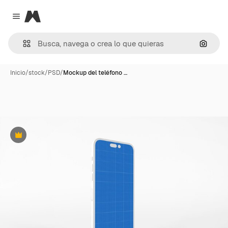
Magnific
Close menu
Buscar
Inicio
/
stock
/
PSD
/
Mockup del teléfono …
Premium