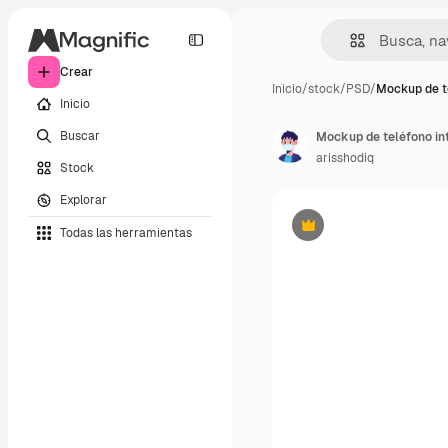
Crear
Inicio
/
stock
/
PSD
/
Mockup de te
Inicio
Buscar
Mockup de teléfono int
arisshodiq
Stock
Explorar
Todas las herramientas
Premium