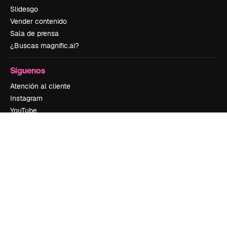
Slidesgo
Vender contenido
Sala de prensa
¿Buscas magnific.ai?
Síguenos
Atención al cliente
Instagram
YouTube
LinkedIn
TikTok
Discord
X
Reddit
Copyright © 2010-
2026
Freepik Company S.L.U.
Todos los derechos
reservados
.