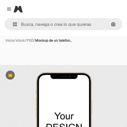
Magnific
Close menu
Buscar
Inicio
/
stock
/
PSD
/
Mockup de un teléfon…
Premium