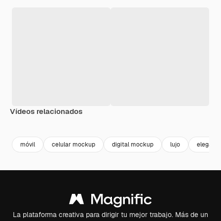
Vídeos relacionados
Premium
Premium
Premium
Premium
Generado p
móvil
celular mockup
digital mockup
lujo
elegant
La plataforma creativa para dirigir tu mejor trabajo. Más de un