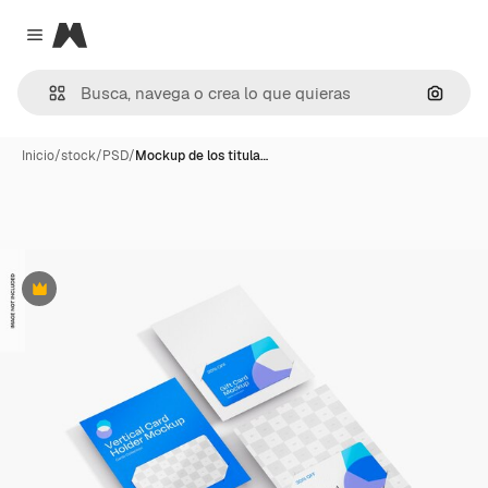
Magnific
Close menu
Buscar
Inicio
/
stock
/
PSD
/
Mockup de los titula…
Premium