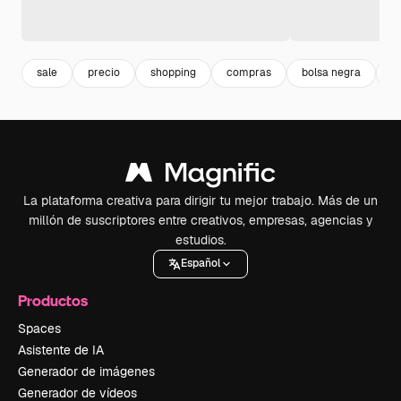
sale
precio
shopping
compras
bolsa negra
m
La plataforma creativa para dirigir tu mejor trabajo. Más de un
millón de suscriptores entre creativos, empresas, agencias y
estudios.
Español
Productos
Spaces
Asistente de IA
Generador de imágenes
Generador de vídeos