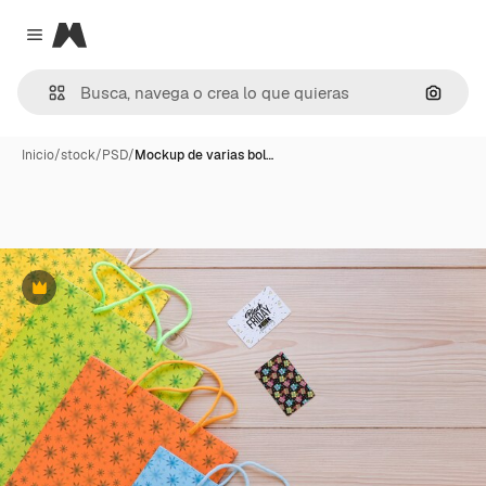
Magnific
Close menu
Buscar
Inicio
/
stock
/
PSD
/
Mockup de varias bol…
Premium