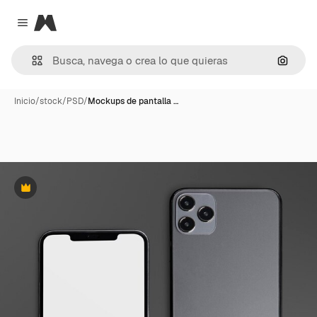
Magnific
Close menu
Buscar
Inicio
/
stock
/
PSD
/
Mockups de pantalla …
Premium