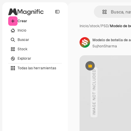
Crear
Inicio
/
stock
/
PSD
/
Modelo de bo
Inicio
Buscar
Modelo de botella de a
SujhonSharma
Stock
Explorar
Todas las herramientas
Premium