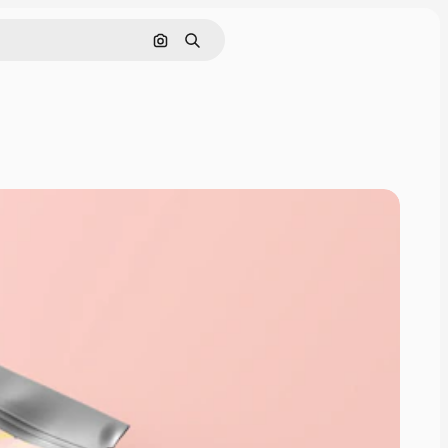
Buscar por imagen
Buscar