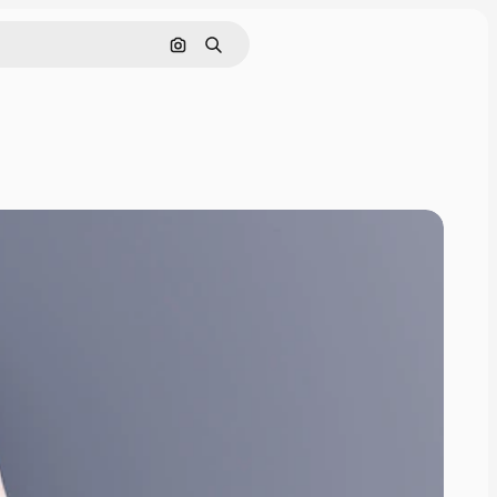
Buscar por imagen
Buscar