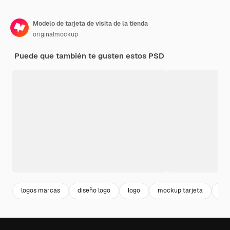
Modelo de tarjeta de visita de la tienda
originalmockup
Puede que también te gusten estos PSD
logos marcas
diseño logo
logo
mockup tarjeta
dis