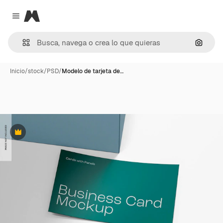
Magnific
Close menu
Buscar
Inicio
/
stock
/
PSD
/
Modelo de tarjeta de…
Premium